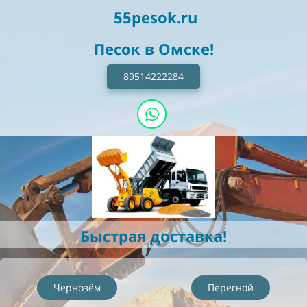
55pesok.ru
Песок в Омске!
89514222284
Быстрая д
ос
тавка!
Чернозём
Перегной